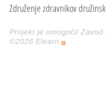
Združenje zdravnikov družins
Projekt je omogočil Zavod
©2026 Elearn