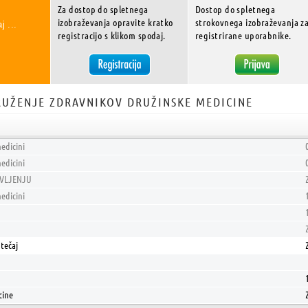
Za dostop do spletnega
Dostop do spletnega
izobraževanja opravite kratko
strokovnega izobraževanja z
j ...
registracijo s klikom spodaj.
registrirane uporabnike.
UŽENJE ZDRAVNIKOV DRUŽINSKE MEDICINE
edicini
edicini
AVLJENJU
edicini
tečaj
cine