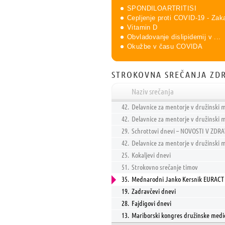
SPONDILOARTRITISI
Cepljenje proti COVID-19 - Zaka
Vitamin D
Obvladovanje dislipidemij v ...
Okužbe v času COVIDA
STROKOVNA SREČANJA ZDR
Naziv srečanja
42.
Delavnice za mentorje v družinski m
42.
Delavnice za mentorje v družinski m
29.
Schrottovi dnevi – NOVOSTI V ZDR
42.
Delavnice za mentorje v družinski m
25.
Kokaljevi dnevi
51.
Strokovno srečanje timov
35.
Mednarodni Janko Kersnik EURACT 
19.
Zadravčevi dnevi
28.
Fajdigovi dnevi
13.
Mariborski kongres družinske medi